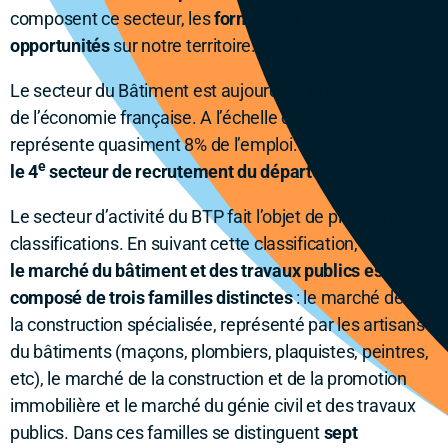
composent ce secteur, les
formations possibles
, et les
opportunités
sur notre territoire.
Le secteur du Bâtiment est aujourd’hui un poids lourd
de l’économie française. A l’échelle du Morbihan, il
représente quasiment 8% de l’emploi.
Le BTP est ainsi
e
le 4
secteur de recrutement du département.
Le secteur d’activité du BTP fait l’objet de plusieurs
classifications. En suivant cette classification,
le marché du bâtiment et des travaux publics est
composé de trois familles distinctes
: le marché de
la construction spécialisée, représenté par les artisans
du bâtiments (maçons, plombiers, plaquistes, peintres,
etc), le marché de la construction et de la promotion
immobilière et le marché du génie civil et des travaux
publics. Dans ces familles se distinguent
sept