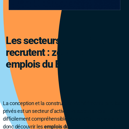
Les secteurs d’activité qui
recrutent : zoom sur les
emplois du BTP
La conception et la construction de bâtiments publics et
privés est un secteur d’activité vaste et parfois
difficilement compréhensible. Aujourd’hui, on vous fait
donc découvrir les
emplois du BTP
: les segments qui