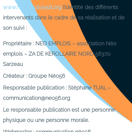
www.neoemplois56.org
l’identité des différents
intervenants dans le cadre de sa réalisation et de
son suivi :
Propriétaire : NEO EMPLOIS – association Néo
emplois – ZA DE KEROLLAIRE NORD 56370
Sarzeau
Créateur : Groupe Néo56
Responsable publication : Stéphane TUAL –
communication@neo56.org
Le responsable publication est une personne
physique ou une personne morale.
Webmaster : communication néo56 –