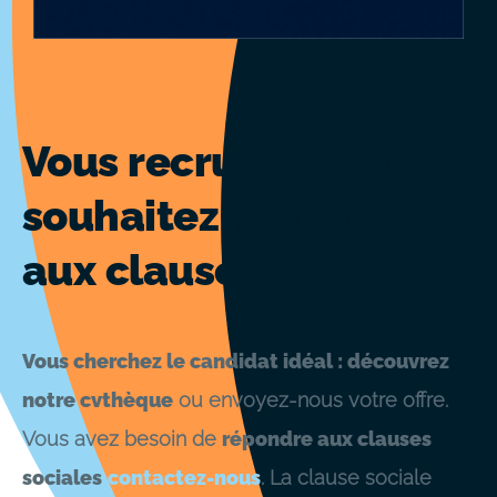
Vous recrutez ? Vous
souhaitez répondre
aux clauses sociales ?
Vous cherchez le candidat idéal : découvrez
notre cvthèque
ou envoyez-nous votre offre.
Vous avez besoin de
répondre aux clauses
sociales
contactez-nous
. La clause sociale