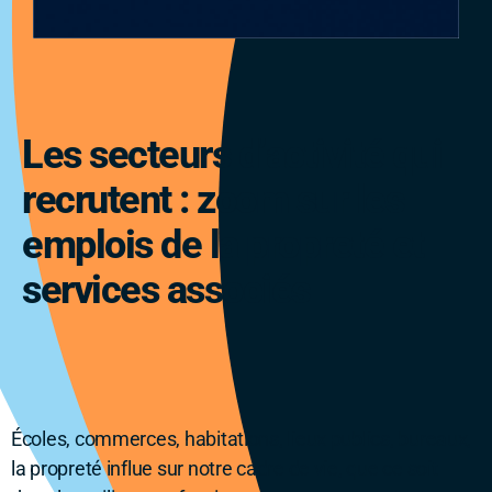
Les secteurs d’activité qui
recrutent : zoom sur les
emplois de la propreté et
services associés
Écoles, commerces, habitations, lieux publics, bureaux,
la propreté influe sur notre cadre de vie, que ce soit