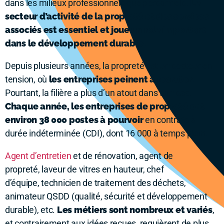
dans les milieux professionnels que personnels.
Le
secteur d’activité de la propreté et des services
associés est essentiel et joue un rôle important
dans le développement durable
.
Depuis plusieurs années, la propreté est un secteur en
tension, où
les entreprises peinent à recruter
.
Pourtant, la filière a plus d’un atout dans son sac.
Chaque année, les entreprises de propreté ont
environ 38 000 postes à pourvoir
en contrats à
durée indéterminée (CDI), dont 16 000 à temps plein.
Agent d’entretien
et de rénovation, agent de
propreté, laveur de vitres en hauteur, chef
d’équipe, technicien de traitement des déchets,
animateur QSDD (qualité, sécurité et développement
durable), etc.
Les métiers sont nombreux et variés
,
et contrairement aux idées reçues, requièrent de plus