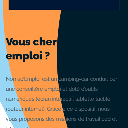
Vous cherchez un
emploi ?
Nomad’Emploi est un camping-car conduit par
une conseillère emploi et doté d’outils
numériques (écran interactif, tablette tactile,
routeur internet). Grace à ce dispositif, nous
vous proposons des missions de travail cdd et