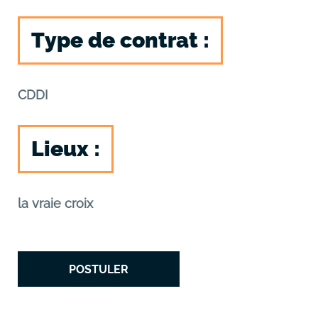
Type de contrat :
CDDI
Lieux :
la vraie croix
POSTULER